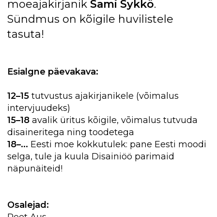
moeajakirjanik
Sami Sykkö
.
Sündmus on kõigile huvilistele
tasuta!
Esialgne päevakava:
12–15
tutvustus ajakirjanikele (võimalus
intervjuudeks)
15–18
avalik üritus kõigile, võimalus tutvuda
disaineritega ning toodetega
18–...
Eesti moe kokkutulek: pane Eesti moodi
selga, tule ja kuula Disainiöö parimaid
näpunäiteid!
Osalejad:
Reet Aus