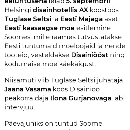
eelüritusena
leiab
5. septembril
Helsingi
disainhotellis AX
koostöös
Tuglase Seltsi
ja
Eesti Majaga
aset
Eesti kaasaegse moe
esitlemine
Soomes, mille raames tutvustatakse
Eesti tuntumaid moeloojaid ja nende
tooteid, vesteldakse
Disainiööst
ning
kodumaise moe käekäigust.
Niisamuti viib Tuglase Seltsi juhataja
Jaana Vasama
koos Disainiöö
peakorraldaja
Ilona Gurjanovaga
läbi
intervjuu.
Päevajuhiks on tuntud Soome